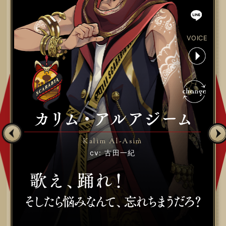
VOICE
Kalim Al-Asim
cv: 古田一紀